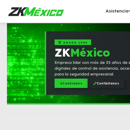
Asistencia
DESDE 1985
ZK
México
Empresa líder con más de 35 años de e
digitales de control de asistencia, acce
para la seguridad empresarial.
Conócenos
Contáctanos