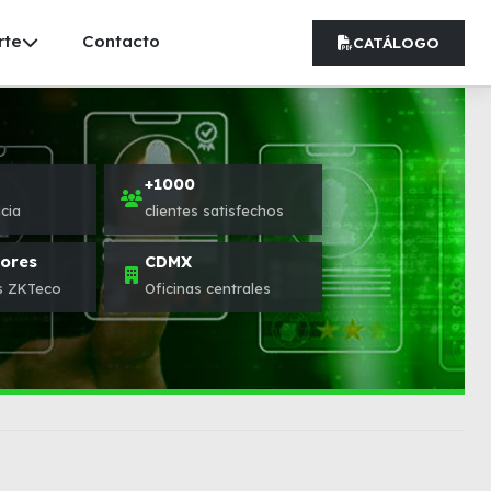
rte
Contacto
CATÁLOGO
+1000
cia
clientes satisfechos
dores
CDMX
s ZKTeco
Oficinas centrales