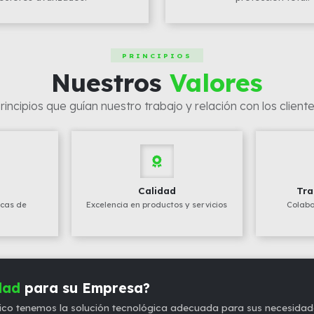
PRINCIPIOS
Nuestros
Valores
rincipios que guían nuestro trabajo y relación con los client
n
Calidad
Tra
icas de
Excelencia en productos y servicios
Colabo
dad
para su Empresa?
co tenemos la solución tecnológica adecuada para sus necesidades